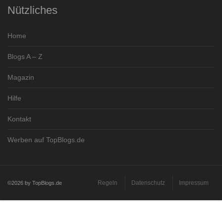
Nützliches
Home
Blogs A – Z
Magazin
Hilfe
Kontakt
Werben auf TopBlogs.de
Regeln
Datenschutz
Impressum
©2026 by TopBlogs.de