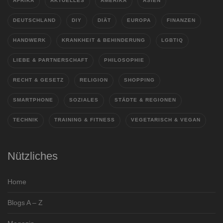
AFRIKA
AKTUELLES
AMERIKA
ASIEN
DEUTSCHLAND
DIY
DIÄT
EUROPA
FINANZEN
HANDWERK
KRANKHEIT & BEHINDERUNG
LGBTIQ
LIEBE & PARTNERSCHAFT
PHILOSOPHIE
RECHT & GESETZ
RELIGION
SHOPPING
SMARTPHONE
SOZIALES
STÄDTE & REGIONEN
TECHNIK
TRAINING & FITNESS
VEGETARISCH & VEGAN
Nützliches
Home
Blogs A – Z