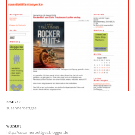
BESITZER
susanneroettges
WEBSEITE
http://susanneroettges.blogger.de