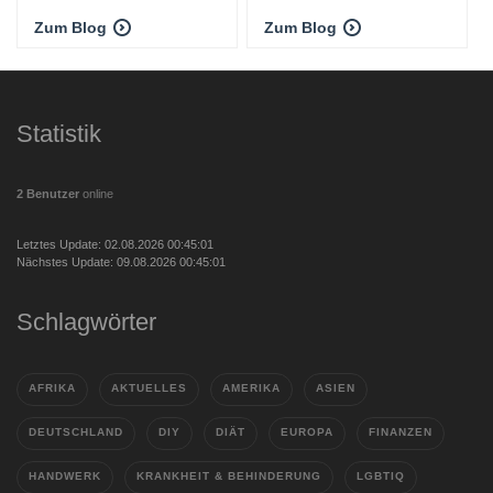
Zum Blog
Zum Blog
Statistik
2 Benutzer
online
Letztes Update: 02.08.2026 00:45:01
Nächstes Update: 09.08.2026 00:45:01
Schlagwörter
AFRIKA
AKTUELLES
AMERIKA
ASIEN
DEUTSCHLAND
DIY
DIÄT
EUROPA
FINANZEN
HANDWERK
KRANKHEIT & BEHINDERUNG
LGBTIQ