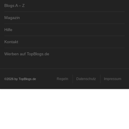
Blogs A – Z
Magazin
Hilfe
Kontakt
Werben auf TopBlogs.de
Regeln
Datenschutz
Impressum
©2026 by TopBlogs.de