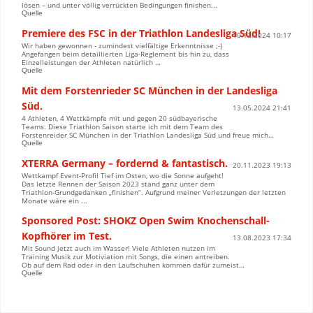
lösen – und unter völlig verrückten Bedingungen finishen...
Quelle
Premiere des FSC in der Triathlon Landesliga Süd!
10.12.2024 10:17
Wir haben gewonnen - zumindest vielfältige Erkenntnisse ;-)
Angefangen beim detaillierten Liga-Reglement bis hin zu, dass
Einzelleistungen der Athleten natürlich …
Quelle
Mit dem Forstenrieder SC München in der Landesliga
Süd.
13.05.2024 21:41
4 Athleten, 4 Wettkämpfe mit und gegen 20 südbayerische
Teams. Diese Triathlon Saison starte ich mit dem Team des
Forstenreider SC München in der Triathlon Landesliga Süd und freue mich…
Quelle
XTERRA Germany – fordernd & fantastisch.
20.11.2023 19:13
Wettkampf Event-Profil Tief im Osten, wo die Sonne aufgeht!
Das letzte Rennen der Saison 2023 stand ganz unter dem
Triathlon-Grundgedanken „finishen“. Aufgrund meiner Verletzungen der letzten
Monate wäre ein ...
Sponsored Post: SHOKZ Open Swim Knochenschall-
Kopfhörer im Test.
13.08.2023 17:34
Mit Sound jetzt auch im Wasser! Viele Athleten nutzen im
Training Musik zur Motiviation mit Songs, die einen antreiben.
Ob auf dem Rad oder in den Laufschuhen kommen dafür zumeist…
Quelle