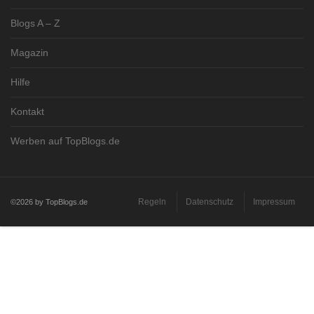
Blogs A – Z
Magazin
Hilfe
Kontakt
Werben auf TopBlogs.de
Regeln
Datenschutz
Impressum
©2026 by TopBlogs.de