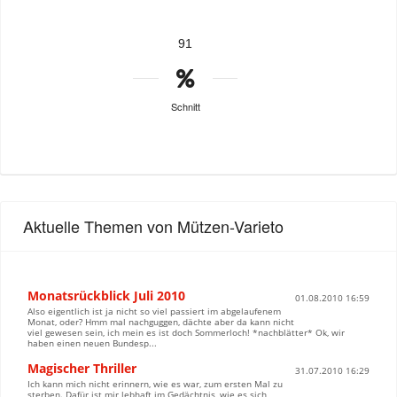
91
Schnitt
Aktuelle Themen von Mützen-Varieto
Monatsrückblick Juli 2010
01.08.2010 16:59
Also eigentlich ist ja nicht so viel passiert im abgelaufenem
Monat, oder? Hmm mal nachguggen, dächte aber da kann nicht
viel gewesen sein, ich mein es ist doch Sommerloch! *nachblätter* Ok, wir
haben einen neuen Bundesp...
Magischer Thriller
31.07.2010 16:29
Ich kann mich nicht erinnern, wie es war, zum ersten Mal zu
sterben. Dafür ist mir lebhaft im Gedächtnis, wie es sich