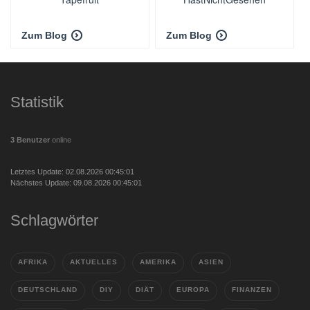
Zum Blog
Zum Blog
Statistik
3 Benutzer
online
Letztes Update: 02.08.2026 00:45:01
Nächstes Update: 09.08.2026 00:45:01
Schlagwörter
AFRIKA
AKTUELLES
AMERIKA
ASIEN
DEUTSCHLAND
DIY
DIÄT
EUROPA
FINANZEN