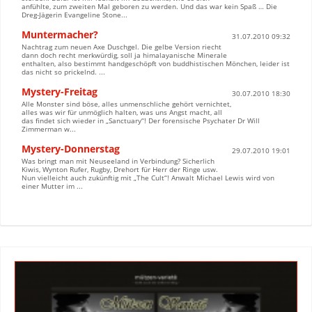
anfühlte, zum zweiten Mal geboren zu werden. Und das war kein Spaß … Die
Dreg-Jägerin Evangeline Stone...
Muntermacher?
31.07.2010 09:32
Nachtrag zum neuen Axe Duschgel. Die gelbe Version riecht
dann doch recht merkwürdig, soll ja himalayanische Minerale
enthalten, also bestimmt handgeschöpft von buddhistischen Mönchen, leider ist
das nicht so prickelnd. ...
Mystery-Freitag
30.07.2010 18:30
Alle Monster sind böse, alles unmenschliche gehört vernichtet,
alles was wir für unmöglich halten, was uns Angst macht, all
das findet sich wieder in „Sanctuary“! Der forensische Psychater Dr Will
Zimmerman w...
Mystery-Donnerstag
29.07.2010 19:01
Was bringt man mit Neuseeland in Verbindung? Sicherlich
Kiwis, Wynton Rufer, Rugby, Drehort für Herr der Ringe usw.
Nun vielleicht auch zukünftig mit „The Cult“! Anwalt Michael Lewis wird von
einer Mutter im ...