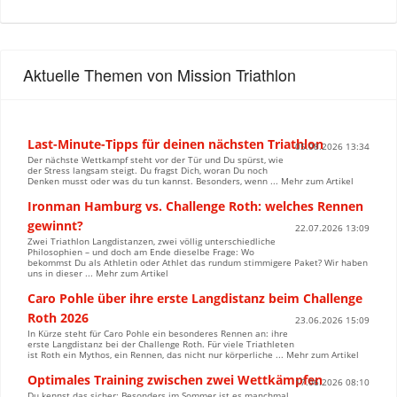
Aktuelle Themen von Mission Triathlon
Last-Minute-Tipps für deinen nächsten Triathlon
05.08.2026 13:34
Der nächste Wettkampf steht vor der Tür und Du spürst, wie
der Stress langsam steigt. Du fragst Dich, woran Du noch
Denken musst oder was du tun kannst. Besonders, wenn ... Mehr zum Artikel
Ironman Hamburg vs. Challenge Roth: welches Rennen
gewinnt?
22.07.2026 13:09
Zwei Triathlon Langdistanzen, zwei völlig unterschiedliche
Philosophien – und doch am Ende dieselbe Frage: Wo
bekommst Du als Athletin oder Athlet das rundum stimmigere Paket? Wir haben
uns in dieser ... Mehr zum Artikel
Caro Pohle über ihre erste Langdistanz beim Challenge
Roth 2026
23.06.2026 15:09
In Kürze steht für Caro Pohle ein besonderes Rennen an: ihre
erste Langdistanz bei der Challenge Roth. Für viele Triathleten
ist Roth ein Mythos, ein Rennen, das nicht nur körperliche ... Mehr zum Artikel
Optimales Training zwischen zwei Wettkämpfen
17.06.2026 08:10
Du kennst das sicher: Besonders im Sommer ist es manchmal