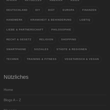
AFRIKA
AKTUELLES
AMERIKA
ASIEN
DEUTSCHLAND
DIY
DIÄT
EUROPA
FINANZEN
HANDWERK
KRANKHEIT & BEHINDERUNG
LGBTIQ
LIEBE & PARTNERSCHAFT
PHILOSOPHIE
RECHT & GESETZ
RELIGION
SHOPPING
SMARTPHONE
SOZIALES
STÄDTE & REGIONEN
TECHNIK
TRAINING & FITNESS
VEGETARISCH & VEGAN
Nützliches
Home
Blogs A – Z