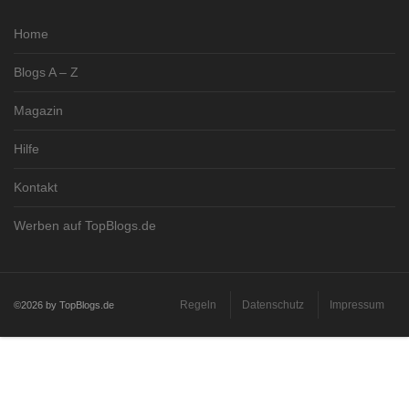
Home
Blogs A – Z
Magazin
Hilfe
Kontakt
Werben auf TopBlogs.de
Regeln
Datenschutz
Impressum
©2026 by TopBlogs.de