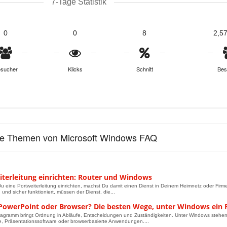
7-Tage Statistik
0
0
8
2,5
sucher
Klicks
Schnitt
Bes
le Themen von Microsoft Windows FAQ
iterleitung einrichten: Router und Windows
u eine Portweiterleitung einrichten, machst Du damit einen Dienst in Deinem Heimnetz oder Firme
 und sicher funktioniert, müssen der Dienst, die...
PowerPoint oder Browser? Die besten Wege, unter Windows ein F
iagramm bringt Ordnung in Abläufe, Entscheidungen und Zuständigkeiten. Unter Windows stehen 
 Präsentationssoftware oder browserbasierte Anwendungen....