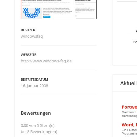
BESITZER
windowsfaq
Be
WEBSEITE
http://www.windows-faq.de
BEITRITTSDATUM
Aktuel
16. Januar 2008
Portwe
Bewertungen
Möchtest D
zuverlässig
Word, 
0,00 von 5 Stern(e),
Ein Flussd
bei 8 Bewertung(en)
Programme,