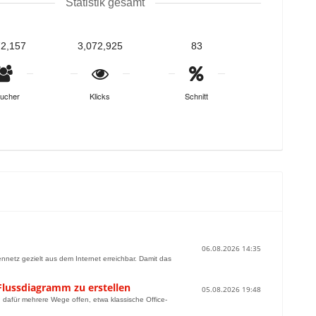
Statistik gesamt
72,157
3,072,925
83
ucher
Klicks
Schnitt
06.08.2026 14:35
nnetz gezielt aus dem Internet erreichbar. Damit das
lussdiagramm zu erstellen
05.08.2026 19:48
dafür mehrere Wege offen, etwa klassische Office-