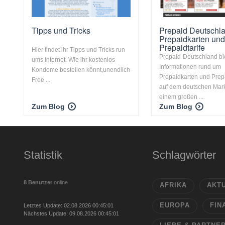
Tipps und Tricks
Prepaid Deutschla
Prepaidkarten un
Prepaidtarife
Hier findet ihr Tipps und Tricks run
Prepaid-Deutschland bi
ums Internet. Wie ihr kostenlos
Informationen rund um
Kondome bestellen könnt,unendlich
Prepaidkarten und Prep
Free ...
auf dem deutschen Markt
einem großen ...
Zum Blog
Zum Blog
Statistik
Schlagwörter
8 Benutzer
online
AFRIKA
AKT
EUROPA
FIN
Letztes Update: 02.08.2026 00:45:01
Nächstes Update: 09.08.2026 00:45:01