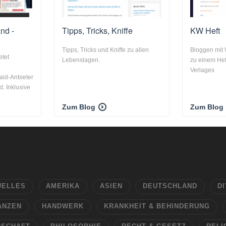
nd -
Tipps, Tricks, Kniffe
KW Heft
d
Tipps, Tricks und Kniffe zu allen
Bloggen mit
etet
Lebenslagen.
zu einem He
Verlages
aid-Anbieter
. Inklusive
Zum Blog
Zum Blog
UELLES
AMERIKA
ASIEN
DEUTSCHLAND
DI
ANZEN
HANDWERK
KRANKHEIT & BEHINDERUNG