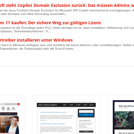
oft zieht Copilot Domain Exclusion zurück: Das müssen Admins 
hat die neue Funktion Domain Exclusion für Microsoft 365 Copilot überraschend zurückgezogen. Ad
 oder Domains vom Web Grounding ausschließ...
s 11 kaufen: Der sichere Weg zur gültigen Lizenz
bssystem ist die Grundlage jedes PCs. Umso wichtiger ist es, dass Installation, Aktivierung und Li
 Updates, Sicherheitsfunktionen, Tr...
rtreiber installieren unter Windows
r kann in Windows verfügbar sein und trotzdem mit einem falschen oder unvollständigen Treiber 
Papierfächer, die Farbauswahl oder die Scan-Funktio...