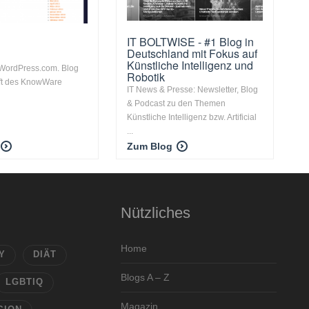
IT BOLTWISE - #1 Blog in
Deutschland mit Fokus auf
Künstliche Intelligenz und
 WordPress.com. Blog
Robotik
ft des KnowWare
IT News & Presse: Newsletter, Blog
& Podcast zu den Themen
Künstliche Intelligenz bzw. Artificial
...
Zum Blog
Nützliches
Home
Y
DIÄT
Blogs A – Z
LGBTIQ
Magazin