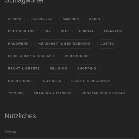
Schlagwörter
AFRIKA
AKTUELLES
AMERIKA
ASIEN
DEUTSCHLAND
DIY
DIÄT
EUROPA
FINANZEN
HANDWERK
KRANKHEIT & BEHINDERUNG
LGBTIQ
LIEBE & PARTNERSCHAFT
PHILOSOPHIE
RECHT & GESETZ
RELIGION
SHOPPING
SMARTPHONE
SOZIALES
STÄDTE & REGIONEN
TECHNIK
TRAINING & FITNESS
VEGETARISCH & VEGAN
Nützliches
Home