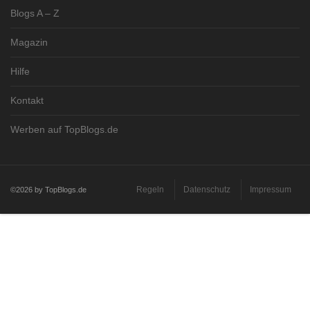
Blogs A – Z
Magazin
Hilfe
Kontakt
Werben auf TopBlogs.de
Regeln
Datenschutz
Impressum
©2026 by TopBlogs.de