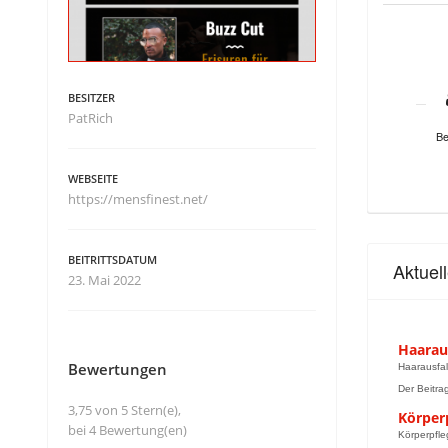
BESITZER
PatRich
Be
WEBSEITE
https://mensfinest.net/
BEITRITTSDATUM
Aktuel
23. Mai 2022
Haarau
Bewertungen
Haarausfal
Der Beitra
3,75 von 5 Stern(e),
Körper
bei 4 Bewertung(en)
Körperpfle