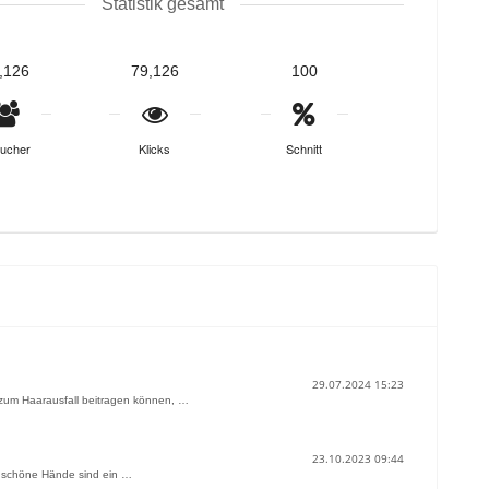
Statistik gesamt
,126
79,126
100
ucher
Klicks
Schnitt
29.07.2024 15:23
ie zum Haarausfall beitragen können, …
23.10.2023 09:44
d schöne Hände sind ein …