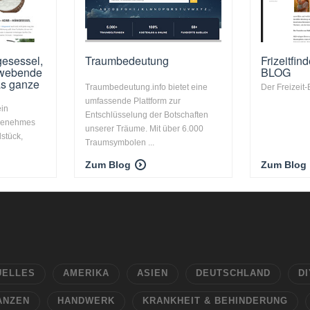
esessel,
Traumbedeutung
Frizeitfind
hwebende
BLOG
as ganze
Traumbedeutung.info bietet eine
Der Freizeit-
umfassende Plattform zur
ein
Entschlüsselung der Botschaften
ngenehmes
unserer Träume. Mit über 6.000
lstück,
Traumsymbolen ...
Zum Blog
Zum Blog
UELLES
AMERIKA
ASIEN
DEUTSCHLAND
DI
ANZEN
HANDWERK
KRANKHEIT & BEHINDERUNG