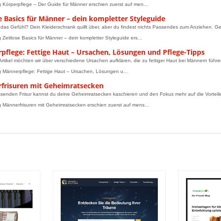
g Körperpflege – Der Guide für Männer erschien zuerst auf men...
e Basics für Männer – dein kompletter Styleguide
das Gefühl? Dein Kleiderschrank quillt über, aber du findest nichts Passendes zum Anziehen. 
g Zeitlose Basics für Männer – dein kompletter Styleguide ers...
pflege: Fettige Haut – Ursachen, Lösungen und Pflege-Tipps
Artikel möchten wir über verschiedene Ursachen aufklären, die zu fettiger Haut bei Männern fü
g Männerpflege: Fettige Haut – Ursachen, Lösungen u...
frisuren mit Geheimratsecken
ssenden Frisur kannst du deine Geheimratsecken kaschieren und den Fokus mehr auf die Vortei
g Männerfrisuren mit Geheimratsecken erschien zuerst auf mens...