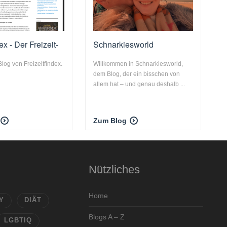
ex - Der Freizeit-
Schnarkiesworld
Blog von Freizeitfindex.
Willkommen in Schnarkiesworld,
dem Blog, der ein bisschen von
allem hat – und genau deshalb ...
Zum Blog
Nützliches
Home
Y
DIÄT
Blogs A – Z
LGBTIQ