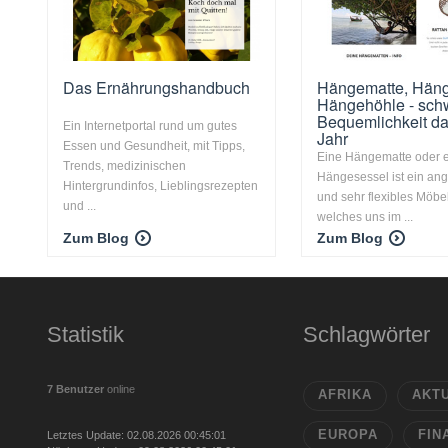
Das Ernährungshandbuch
Hängematte, Häng
Hängehöhle - sc
Bequemlichkeit d
Ein Internetportal rund um gutes
Jahr
Essen und Gesundheit, mit Tipps,
Eine Hängematte oder 
Trends, medizinischen
Hängesessel ist ein a
Hintergrundinfos, Lieblingsrezepten
und sehr flexibles Möbe
und ...
welches uns im ...
Zum Blog
Zum Blog
Statistik
Schlagwörter
7 Benutzer
online
AFRIKA
AKT
EUROPA
FIN
Letztes Update: 02.08.2026 00:45:01