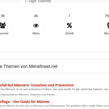
7-Tage Statistik
39
45
7
79
sucher
Klicks
Schnitt
Bes
le Themen von Mensfinest.net
sfall bei Männern: Ursachen und Prävention
l bei Männern ist ein weit verbreitetes Problem, das viele betrifft. Es gibt zahlreiche Faktoren, d
g Haarausfall bei Männern: Ursachen und Präven...
pflege – Der Guide für Männer
ge für Männer ist mehr als nur Duschen und Zähneputzen. Ein gepflegter Bart, weiße Zähne un