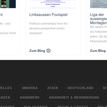
nt
Linksaussen Foulspiel
Liga der
ausserge
Montagsm
tiv - und
Political commentary from the
Wir stellen 
peoples perspective and/or
die Antworten
erican Point
viewpoint.
jeden. Ob St
Pharmamulti .
Zum Blog
Zum Blog
UELLES
AMERIKA
ASIEN
DEUTSCHLAND
DI
ANZEN
HANDWERK
KRANKHEIT & BEHINDERUNG