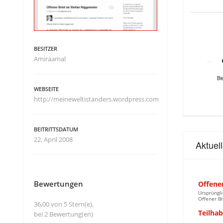
BESITZER
Amiraamal
Be
WEBSEITE
http://meineweltistanders.wordpress.com
BEITRITTSDATUM
22. April 2008
Aktuel
Bewertungen
Offener
Ursprüngli
Offener Br
36,00 von 5 Stern(e),
Teilha
bei 2 Bewertung(en)