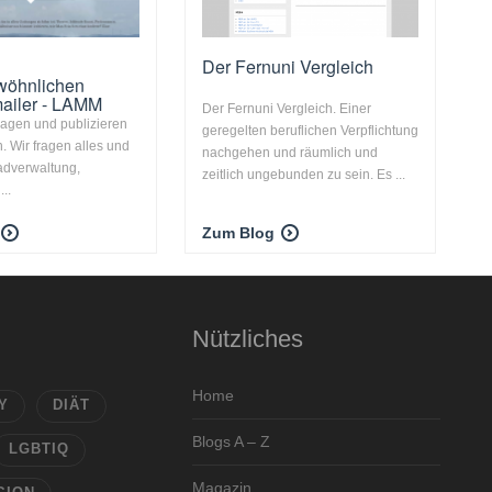
Der Fernuni Vergleich
wöhnlichen
ailer - LAMM
Der Fernuni Vergleich. Einer
Fragen und publizieren
geregelten beruflichen Verpflichtung
. Wir fragen alles und
nachgehen und räumlich und
adverwaltung,
zeitlich ungebunden zu sein. Es ...
..
Zum Blog
Nützliches
Home
Y
DIÄT
Blogs A – Z
LGBTIQ
Magazin