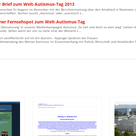
r Brief zum Welt-Autismus-Tag 2013
Menschen Es begann im Dezember mit der Berichterstattung über den Amoklauf in Newtown, die
erschaffen. Seither taucht „Autismus“ oder „autistisch s...
cher Fernsehspot zum Welt-Autismus-Tag
 Übersetzung: In unserer Medienkampagne Autismus „So nah und doch so weit weg“ stehen 
unkt. Selbst wenn wir uns so nahe sind, der Abstand z...
ch veröffentlicht auf Ich bin Autistin - Asperger-Syndrom bei Frauen:
 Verwendung des Wortes Autismus im Zusammenhang mit Politik, Wirtschaft und Amokläufen N