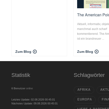
The American Poi
Aktuell, informativ, objek
manchmal auch scharf
kommentierend. The Am
ist ein brandneuer ...
Zum Blog
Zum Blog
Statistik
Schlagwörter
6 Benutzer
online
AFRIKA
AKT
EUROPA
FIN
Letztes Update: 02.08.2026 00:45:01
Nächstes Update: 09.08.2026 00:45:01