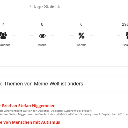
7-Tage Statistik
7
8
6
29
sucher
Klicks
Schnitt
Bes
le Themen von Meine Welt ist anders
 Brief an Stefan Niggemeier
ch veröffentlicht auf Ich bin Autistin - Asperger-Syndrom bei Frauen:
ief an Stefan Niggemeier, im Verlauf des „Wahl-Duells“ am Sonntag, den 1. September 2013, v
be von Menschen mit Autismus