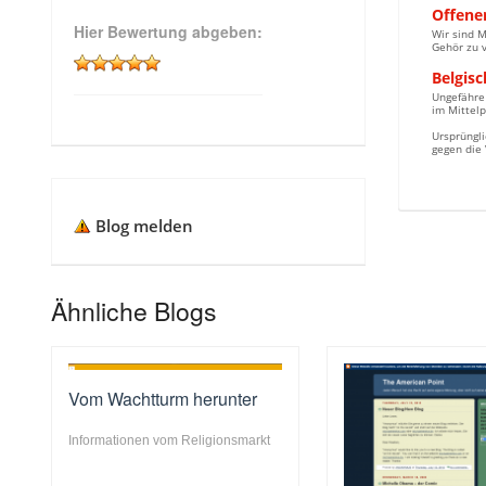
Offene
Hier Bewertung abgeben:
Wir sind 
Gehör zu v
Belgis
Ungefähre
im Mittelp
Ursprüngli
gegen die
Blog melden
Ähnliche Blogs
Vom Wachtturm herunter
Informationen vom Religionsmarkt