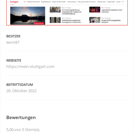
BESITZER
wom87
WEBSEITE
https://mein-stuttgart.com
BEITRITTSDATUM
26. Oktober 2022
Bewertungen
5,00 von 5 Stern(e),