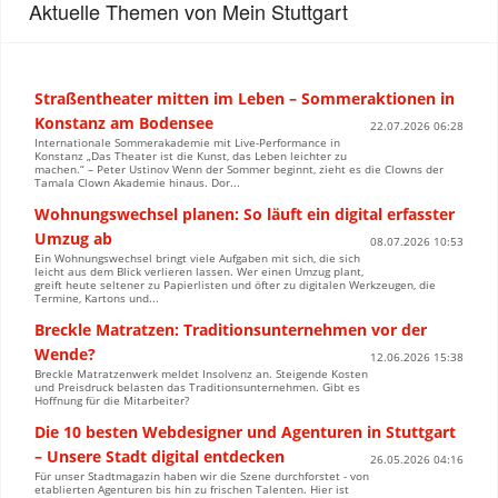
Aktuelle Themen von Mein Stuttgart
Straßentheater mitten im Leben – Sommeraktionen in
Konstanz am Bodensee
22.07.2026 06:28
Internationale Sommerakademie mit Live-Performance in
Konstanz „Das Theater ist die Kunst, das Leben leichter zu
machen.“ – Peter Ustinov Wenn der Sommer beginnt, zieht es die Clowns der
Tamala Clown Akademie hinaus. Dor...
Wohnungswechsel planen: So läuft ein digital erfasster
Umzug ab
08.07.2026 10:53
Ein Wohnungswechsel bringt viele Aufgaben mit sich, die sich
leicht aus dem Blick verlieren lassen. Wer einen Umzug plant,
greift heute seltener zu Papierlisten und öfter zu digitalen Werkzeugen, die
Termine, Kartons und...
Breckle Matratzen: Traditionsunternehmen vor der
Wende?
12.06.2026 15:38
Breckle Matratzenwerk meldet Insolvenz an. Steigende Kosten
und Preisdruck belasten das Traditionsunternehmen. Gibt es
Hoffnung für die Mitarbeiter?
Die 10 besten Webdesigner und Agenturen in Stuttgart
– Unsere Stadt digital entdecken
26.05.2026 04:16
Für unser Stadtmagazin haben wir die Szene durchforstet - von
etablierten Agenturen bis hin zu frischen Talenten. Hier ist