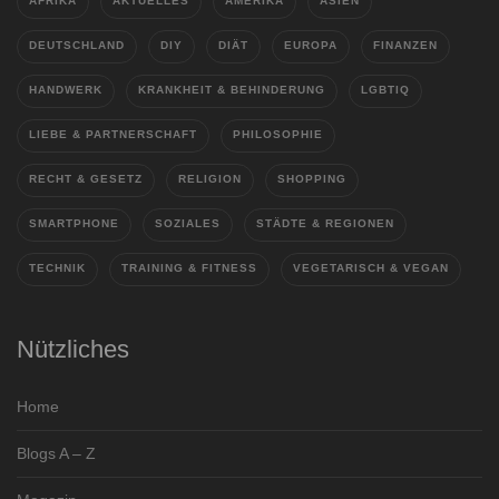
AFRIKA
AKTUELLES
AMERIKA
ASIEN
DEUTSCHLAND
DIY
DIÄT
EUROPA
FINANZEN
HANDWERK
KRANKHEIT & BEHINDERUNG
LGBTIQ
LIEBE & PARTNERSCHAFT
PHILOSOPHIE
RECHT & GESETZ
RELIGION
SHOPPING
SMARTPHONE
SOZIALES
STÄDTE & REGIONEN
TECHNIK
TRAINING & FITNESS
VEGETARISCH & VEGAN
Nützliches
Home
Blogs A – Z