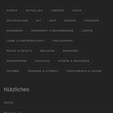
AFRIKA
AKTUELLES
AMERIKA
ASIEN
DEUTSCHLAND
DIY
DIÄT
EUROPA
FINANZEN
HANDWERK
KRANKHEIT & BEHINDERUNG
LGBTIQ
LIEBE & PARTNERSCHAFT
PHILOSOPHIE
RECHT & GESETZ
RELIGION
SHOPPING
SMARTPHONE
SOZIALES
STÄDTE & REGIONEN
TECHNIK
TRAINING & FITNESS
VEGETARISCH & VEGAN
Nützliches
Home
Blogs A – Z