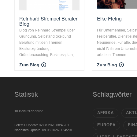
Reinhard Strempel Berater
Elke Fleing
Blog
Blog von Reinhard Strempel über
Für Unternehmer, Selbst
Gründung, Selbständigkeit und
Freiberufler, Dienstleiste
Beratung mit den Themen
Neugierige. Für alle, d
Existenzgründung,
nicht IN ihrem Unterne
Gründercoaching, Businessplan, ...
arbeiten: Themen: ...
Zum Blog
Zum Blog
Statistik
Schlagwörter
10 Benutzer
online
AFRIKA
AKT
EUROPA
FIN
Letztes Update: 02.08.2026 00:45:01
Nächstes Update: 09.08.2026 00:45:01