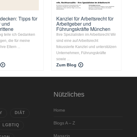
tdecken: Tipps für
Kanzlei für Arbeitsrecht für
r und
Arbeitgeber und
rittene
Führungskräfte München
og teile ich Gedanken
Ihre Spezialisten im Arbeitsrecht Wir
gen, die für meine
sind eine auf Arbeitsrecht
hre Eltern ...
fokussierte Kanzlei und unterstützen
Unternehmen, Führungskräfte
sowie ...
Zum Blog
Nützliches
Home
Y
DIÄT
Blogs A – Z
LGBTIQ
Magazin