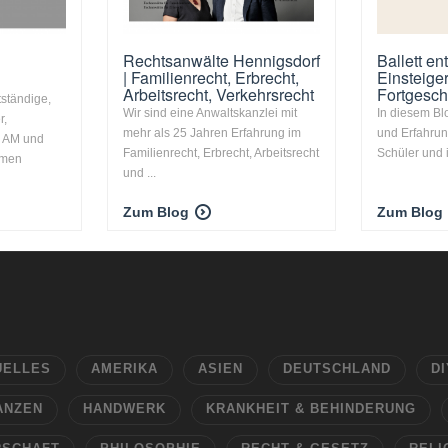
Rechtsanwälte Hennigsdorf
Ballett en
| Familienrecht, Erbrecht,
Einsteige
Arbeitsrecht, Verkehrsrecht
Fortgesch
ständige,
Wir sind eine Anwaltskanzlei mit
In diesem Bl
r,
mehr als 25 Jahren Erfahrung im
und Erfahrun
ie AM und
Familienrecht, Erbrecht, Arbeitsrecht
Schüler und i
hmen
und ...
Zum Blog
Zum Blog
UELLES
AMERIKA
ASIEN
DEUTSCHLAND
DI
ANZEN
HANDWERK
KRANKHEIT & BEHINDERUNG