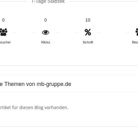
7-Tage Statistik
0
0
10
sucher
Klicks
Schnitt
Bes
le Themen von mb-gruppe.de
rtikel für diesen Blog vorhanden.