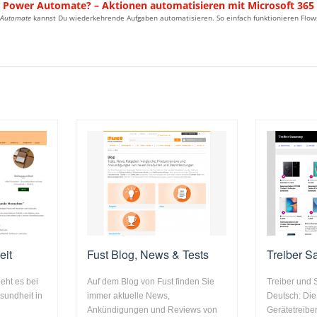
t Power Automate? – Aktionen automatisieren mit Microsoft 365
 Automate
kannst Du wiederkehrende Aufgaben automatisieren. So einfach funktionieren Flows
eit
Fust Blog, News & Tests
Treiber 
ht es bei
Auf dem Blog von Fust finden Sie
Treiber und
sundheit in
immer aktuelle News,
Deutsch: Di
Ankündigungen und Reviews von
Gerätetreib