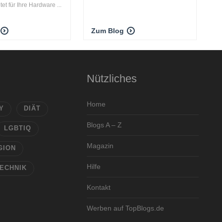
t für Ihre Hardware ...
Zum Blog
Nützliches
Home
Y
DIÄT
Blogs A – Z
LGBTIQ
Magazin
GION
Hilfe
ECHNIK
Kontakt
Werben auf TopBlogs.de