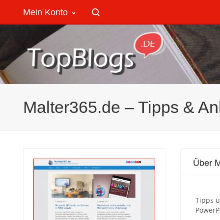
Mein Konto
Malter365.de – Tipps & Anl
Über M
Tipps 
PowerPo