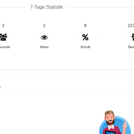
7-Tage Statistik
2
2
8
22
sucher
Klicks
Schnitt
Bes
r