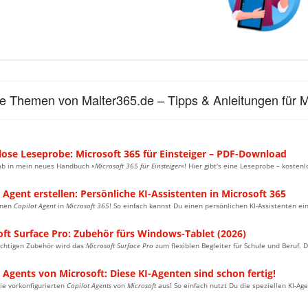
le Themen von Malter365.de – Tipps & Anleitungen für M
lose Leseprobe: Microsoft 365 für Einsteiger – PDF-Download
ab in mein neues Handbuch
»Microsoft 365 für Einsteiger«
! Hier gibt's eine Leseprobe – kosten
 Agent erstellen: Persönliche KI-Assistenten in Microsoft 365
inen
Copilot Agent
in
Microsoft 365
! So einfach kannst Du einen persönlichen KI-Assistenten e
oft Surface Pro: Zubehör fürs Windows-Tablet (2026)
ichtigen Zubehör wird das
Microsoft Surface Pro
zum flexiblen Begleiter für Schule und Beruf.
 Agents von Microsoft: Diese KI-Agenten sind schon fertig!
ie vorkonfigurierten
Copilot Agents
von
Microsoft
aus! So einfach nutzt Du die speziellen KI-A