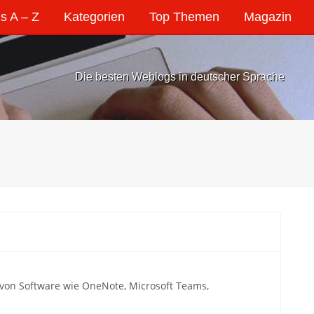
s A – Z
Kategorien
Top Themen
Magazin
Die besten Weblogs in deutscher Sprache
von Software wie OneNote, Microsoft Teams,