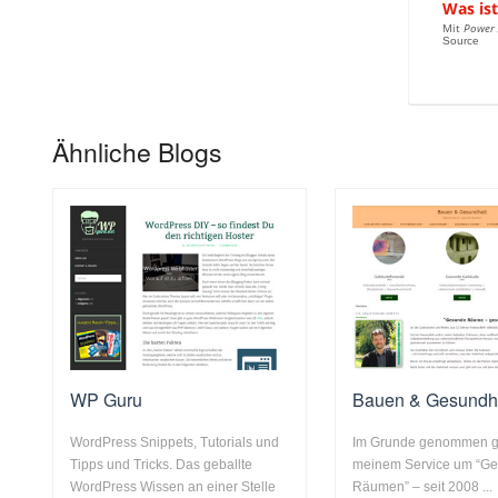
Was is
Mit
Power
Source
Ähnliche Blogs
WP Guru
Bauen & Gesundh
WordPress Snippets, Tutorials und
Im Grunde genommen ge
Tipps und Tricks. Das geballte
meinem Service um “Ge
WordPress Wissen an einer Stelle
Räumen” – seit 2008 ...