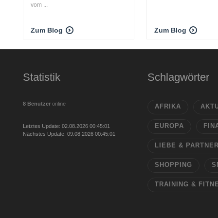
vom ...
Zum Blog
Zum Blog
Statistik
Schlagwörter
8 Benutzer
online
AFRIKA
AKT
EUROPA
FIN
Letztes Update: 02.08.2026 00:45:01
Nächstes Update: 09.08.2026 00:45:01
LIEBE & PARTNE
SHOPPING
S
TRAINING & FITN