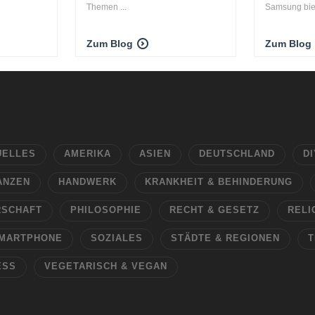
Themen ...
Samsung biete
Zum Blog
Zum Blog
UELLES
AMERIKA
ASIEN
DEUTSCHLAND
DI
ANZEN
HANDWERK
KRANKHEIT & BEHINDERUNG
RSCHAFT
PHILOSOPHIE
RECHT & GESETZ
RELI
MARTPHONE
SOZIALES
STÄDTE & REGIONEN
T
ESS
VEGETARISCH & VEGAN