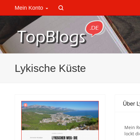
Mein Konto
Lykische Küste
Über L
Mein Re
lockt d