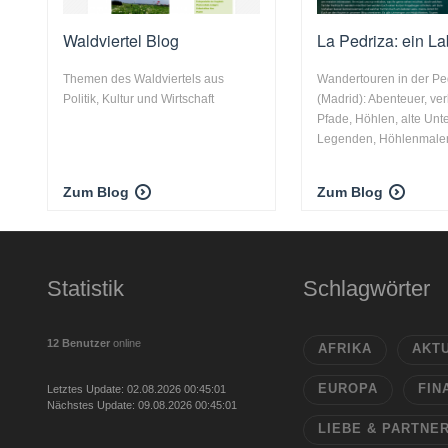
Waldviertel Blog
La Pedriza: ein La
Themen des Waldviertels aus
Wandertouren in der Pe
Politik, Kultur und Wirtschaft
(Madrid): Abenteuer, ve
Pfade, Höhlen, alte Unte
Legenden, Höhlenmaler
Zum Blog
Zum Blog
Statistik
Schlagwörter
12 Benutzer
online
AFRIKA
AKT
EUROPA
FIN
Letztes Update: 02.08.2026 00:45:01
Nächstes Update: 09.08.2026 00:45:01
LIEBE & PARTNE