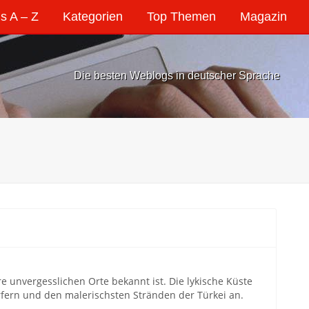
s A – Z
Kategorien
Top Themen
Magazin
Die besten Weblogs in deutscher Sprache
e unvergesslichen Orte bekannt ist. Die lykische Küste
rfern und den malerischsten Stränden der Türkei an.