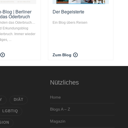
-Blog | Berliner
Der Begeisterte
 das Oderbruch
unden das Oderbruch....
Ein Blog übers Reisen
nd Erkundungsblog
derbruch. Immer wieder
iges, ...
Zum Blog
Nützliches
Home
Y
DIÄT
Blogs A – Z
LGBTIQ
Magazin
GION