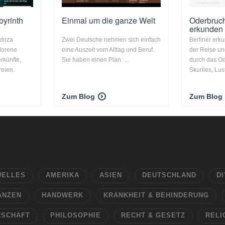
byrinth
Einmal um die ganze Welt
Oderbruch
erkunden
driza
Zwei Deutsche nehmen sich einfach
Berliner erk
rlorene
eine Auszeit vom Alltag und Beruf.
der Reise u
rkünfte,
Sie haben einen Plan: ...
durch das O
eien.
Skuriles, Lust
Zum Blog
Zum Blog
UELLES
AMERIKA
ASIEN
DEUTSCHLAND
DI
ANZEN
HANDWERK
KRANKHEIT & BEHINDERUNG
RSCHAFT
PHILOSOPHIE
RECHT & GESETZ
RELI