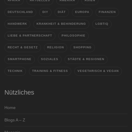
AFRIKA
AKTUELLES
AMERIKA
ASIEN
DEUTSCHLAND
DIY
DIÄT
EUROPA
FINANZEN
HANDWERK
KRANKHEIT & BEHINDERUNG
LGBTIQ
LIEBE & PARTNERSCHAFT
PHILOSOPHIE
RECHT & GESETZ
RELIGION
SHOPPING
SMARTPHONE
SOZIALES
STÄDTE & REGIONEN
TECHNIK
TRAINING & FITNESS
VEGETARISCH & VEGAN
Nützliches
Home
Blogs A – Z