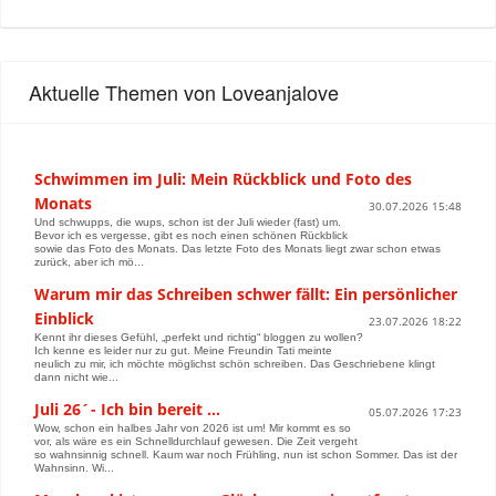
Aktuelle Themen von Loveanjalove
Schwimmen im Juli: Mein Rückblick und Foto des
Monats
30.07.2026 15:48
Und schwupps, die wups, schon ist der Juli wieder (fast) um.
Bevor ich es vergesse, gibt es noch einen schönen Rückblick
sowie das Foto des Monats. Das letzte Foto des Monats liegt zwar schon etwas
zurück, aber ich mö...
Warum mir das Schreiben schwer fällt: Ein persönlicher
Einblick
23.07.2026 18:22
Kennt ihr dieses Gefühl, „perfekt und richtig“ bloggen zu wollen?
Ich kenne es leider nur zu gut. Meine Freundin Tati meinte
neulich zu mir, ich möchte möglichst schön schreiben. Das Geschriebene klingt
dann nicht wie...
Juli 26´- Ich bin bereit …
05.07.2026 17:23
Wow, schon ein halbes Jahr von 2026 ist um! Mir kommt es so
vor, als wäre es ein Schnelldurchlauf gewesen. Die Zeit vergeht
so wahnsinnig schnell. Kaum war noch Frühling, nun ist schon Sommer. Das ist der
Wahnsinn. Wi...