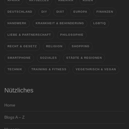
AFRIKA
AKTUELLES
AMERIKA
ASIEN
DEUTSCHLAND
DIY
DIÄT
EUROPA
FINANZEN
HANDWERK
KRANKHEIT & BEHINDERUNG
LGBTIQ
LIEBE & PARTNERSCHAFT
PHILOSOPHIE
RECHT & GESETZ
RELIGION
SHOPPING
SMARTPHONE
SOZIALES
STÄDTE & REGIONEN
TECHNIK
TRAINING & FITNESS
VEGETARISCH & VEGAN
Nützliches
Home
Blogs A – Z