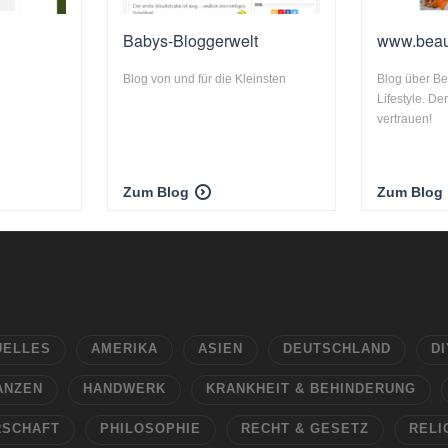
Babys-Bloggerwelt
www.beau
Blog von und für die Kleinsten
Blog über Be
Lifestyle. D
vertrauen!
Zum Blog
Zum Blog
UELLES
AMERIKA
ASIEN
DEUTSCHLAND
DI
ANZEN
HANDWERK
KRANKHEIT & BEHINDERUNG
RSCHAFT
PHILOSOPHIE
RECHT & GESETZ
RELI