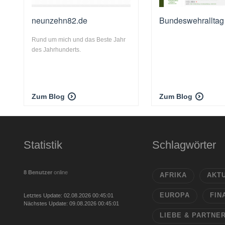
neunzehn82.de
Bundeswehralltag
Rund um mich und das Beste Jahr
des Jahrhunderts.
Zum Blog
Zum Blog
Statistik
Schlagwörter
8 Benutzer
online
AFRIKA
AKT
EUROPA
FIN
Letztes Update: 02.08.2026 00:45:01
Nächstes Update: 09.08.2026 00:45:01
LIEBE & PARTNE