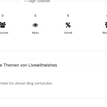
7-Tage Statistik
0
0
8
sucher
Klicks
Schnitt
Bes
le Themen von Livewithwishes
rtikel für diesen Blog vorhanden.