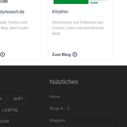
tyressort.de
Klickhin
auty, Fashion und
Persönliches und Politisches aus
er Blog, dem Frauen
Limmer, Linden und dem Rest der
Welt|
Zum Blog
Nützliches
Home
Y
DIÄT
Blogs A – Z
LGBTIQ
Magazin
GION