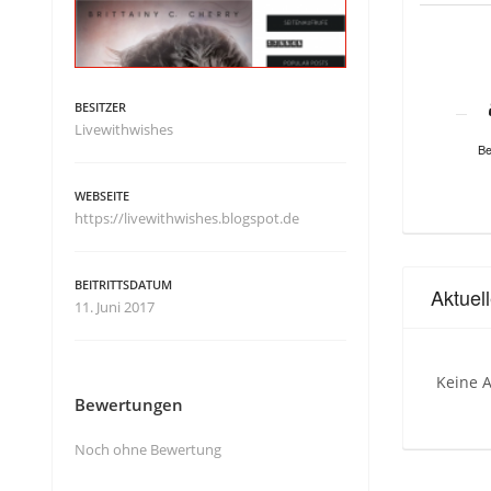
BESITZER
Livewithwishes
Be
WEBSEITE
https://livewithwishes.blogspot.de
BEITRITTSDATUM
Aktuel
11. Juni 2017
Keine A
Bewertungen
Noch ohne Bewertung