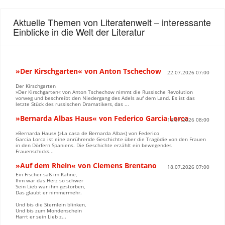
Aktuelle Themen von Literatenwelt – interessante
Einblicke in die Welt der Literatur
»Der Kirschgarten« von Anton Tschechow
22.07.2026 07:00
Der Kirschgarten
»Der Kirschgarten« von Anton Tschechow nimmt die Russische Revolution
vorweg und beschreibt den Niedergang des Adels auf dem Land. Es ist das
letzte Stück des russischen Dramatikers, das ...
»Bernarda Albas Haus« von Federico Garcia Lorca
18.07.2026 08:00
»Bernarda Haus« (»La casa de Bernarda Alba«) von Federico
Garcia Lorca ist eine anrührende Geschichte über die Tragödie von den Frauen
in den Dörfern Spaniens. Die Geschichte erzählt ein bewegendes
Frauenschicks...
»Auf dem Rhein« von Clemens Brentano
18.07.2026 07:00
Ein Fischer saß im Kahne,
Ihm war das Herz so schwer
Sein Lieb war ihm gestorben,
Das glaubt er nimmermehr.
Und bis die Sternlein blinken,
Und bis zum Mondenschein
Harrt er sein Lieb z...