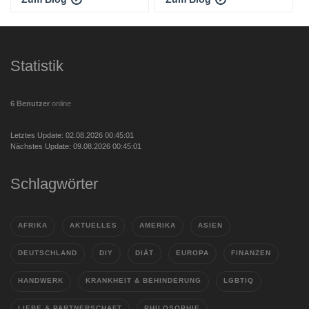
Statistik
6 Benutzer
online
Letztes Update: 02.08.2026 00:45:01
Nächstes Update: 09.08.2026 00:45:01
Schlagwörter
AFRIKA
AKTUELLES
AMERIKA
ASIEN
DEUTSCHLAND
DIY
DIÄT
EUROPA
FINANZEN
HANDWERK
KRANKHEIT & BEHINDERUNG
LGBTIQ
LIEBE & PARTNERSCHAFT
PHILOSOPHIE