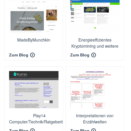
MadeByMunchkin
Energieeffizientes
Kryptomining und weitere
Krypto-Projekte
Zum Blog
Zum Blog
Play14
Interpretationen von
Computer/Technik/Ratgeberblog
Erzählwelten
Zum Blog
Zum Blog