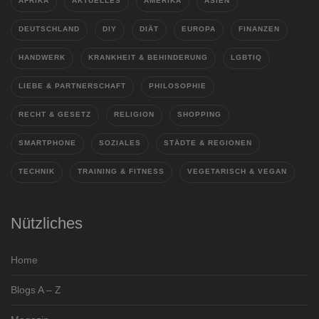
AFRIKA
AKTUELLES
AMERIKA
ASIEN
DEUTSCHLAND
DIY
DIÄT
EUROPA
FINANZEN
HANDWERK
KRANKHEIT & BEHINDERUNG
LGBTIQ
LIEBE & PARTNERSCHAFT
PHILOSOPHIE
RECHT & GESETZ
RELIGION
SHOPPING
SMARTPHONE
SOZIALES
STÄDTE & REGIONEN
TECHNIK
TRAINING & FITNESS
VEGETARISCH & VEGAN
Nützliches
Home
Blogs A – Z