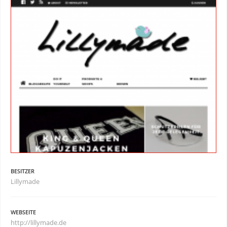
BESITZER
Lillymade
WEBSEITE
http://lillymade.de