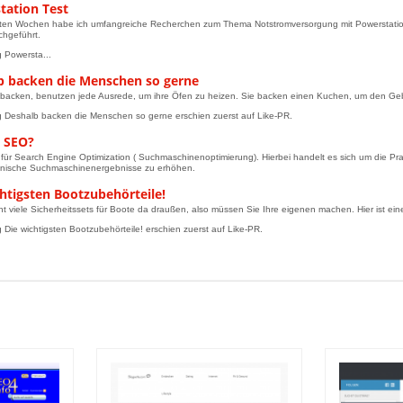
tation Test
zten Wochen habe ich umfangreiche Recherchen zum Thema Notstromversorgung mit Powerstations
chgeführt.
g Powersta...
b backen die Menschen so gerne
 backen, benutzen jede Ausrede, um ihre Öfen zu heizen. Sie backen einen Kuchen, um den G
g Deshalb backen die Menschen so gerne erschien zuerst auf Like-PR.
t SEO?
für Search Engine Optimization ( Suchmaschinenoptimierung). Hierbei handelt es sich um die Prax
anische Suchmaschinenergebnisse zu erhöhen.
htigsten Bootzubehörteile!
cht viele Sicherheitssets für Boote da draußen, also müssen Sie Ihre eigenen machen. Hier ist ein
g Die wichtigsten Bootzubehörteile! erschien zuerst auf Like-PR.