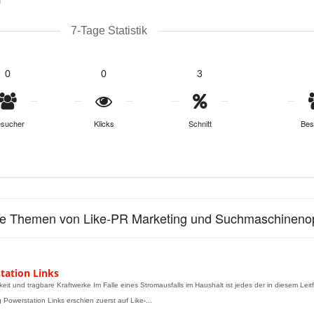
7-Tage Statistik
0
0
3
sucher
Klicks
Schnitt
Bes
le Themen von Like-PR Marketing und Suchmaschinenop
tation Links
keit und tragbare Kraftwerke Im Falle eines Stromausfalls im Haushalt ist jedes der in diesem Lei
 Powerstation Links erschien zuerst auf Like-...