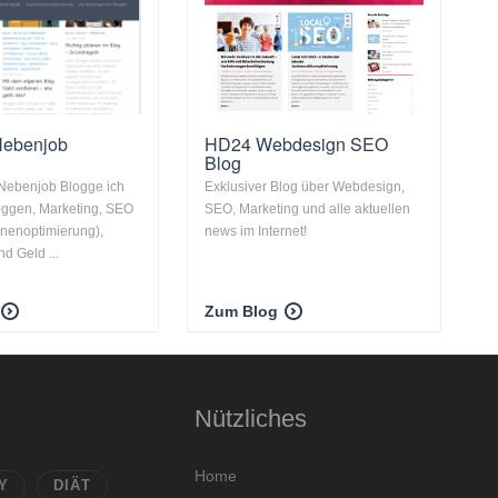
Nebenjob
HD24 Webdesign SEO
Blog
 Nebenjob Blogge ich
Exklusiver Blog über Webdesign,
oggen, Marketing, SEO
SEO, Marketing und alle aktuellen
nenoptimierung),
news im Internet!
d Geld ...
Zum Blog
Nützliches
Home
Y
DIÄT