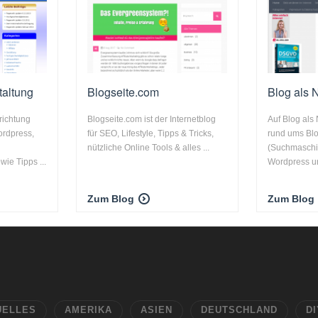
taltung
Blogseite.com
Blog als 
nrichtung
Blogseite.com ist der Internetblog
Auf Blog als
ordpress,
für SEO, Lifestyle, Tipps & Tricks,
rund ums Bl
nützliche Online Tools & alles ...
(Suchmaschi
ie Tipps ...
Wordpress un
Zum Blog
Zum Blog
UELLES
AMERIKA
ASIEN
DEUTSCHLAND
DI