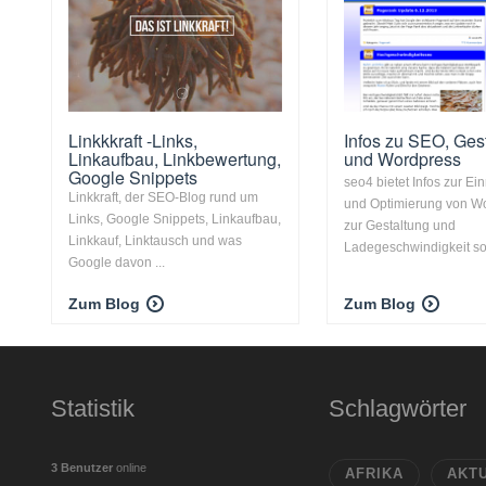
Linkkkraft -Links,
Infos zu SEO, Ges
Linkaufbau, Linkbewertung,
und Wordpress
Google Snippets
seo4 bietet Infos zur Ei
Linkkraft, der SEO-Blog rund um
und Optimierung von W
Links, Google Snippets, Linkaufbau,
zur Gestaltung und
Linkkauf, Linktausch und was
Ladegeschwindigkeit sow
Google davon ...
Zum Blog
Zum Blog
Statistik
Schlagwörter
3 Benutzer
online
AFRIKA
AKT