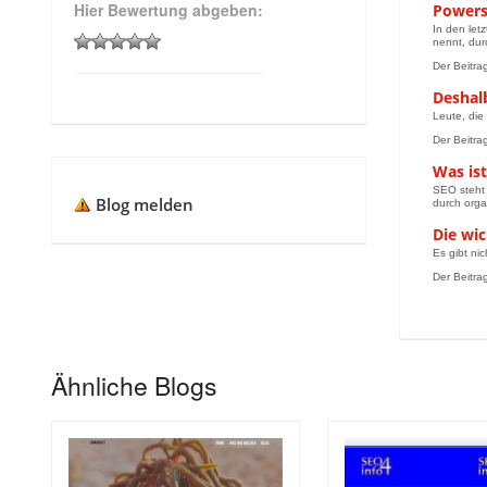
Hier Bewertung abgeben:
Powers
In den let
nennt, dur
Der Beitra
Deshal
Leute, die
Der Beitra
Was is
SEO steht 
Blog melden
durch org
Die wic
Es gibt ni
Der Beitra
Ähnliche Blogs