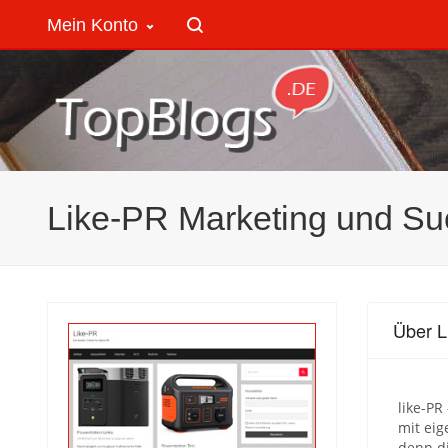
Mein Konto
Like-PR Marketing und Su
Über L
like-PR
mit eig
denn d