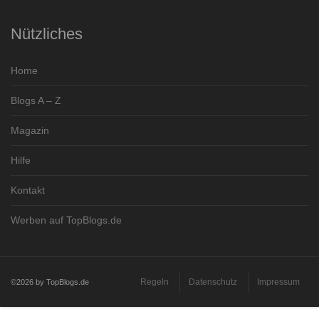
Nützliches
Home
Blogs A – Z
Magazin
Hilfe
Kontakt
Werben auf TopBlogs.de
Regeln
Datenschutz
Impressum
©2026 by TopBlogs.de