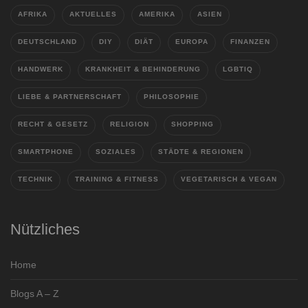
AFRIKA
AKTUELLES
AMERIKA
ASIEN
DEUTSCHLAND
DIY
DIÄT
EUROPA
FINANZEN
HANDWERK
KRANKHEIT & BEHINDERUNG
LGBTIQ
LIEBE & PARTNERSCHAFT
PHILOSOPHIE
RECHT & GESETZ
RELIGION
SHOPPING
SMARTPHONE
SOZIALES
STÄDTE & REGIONEN
TECHNIK
TRAINING & FITNESS
VEGETARISCH & VEGAN
Nützliches
Home
Blogs A – Z