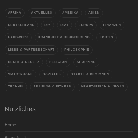
AFRIKA
AKTUELLES
AMERIKA
ASIEN
DEUTSCHLAND
DIY
DIÄT
EUROPA
FINANZEN
HANDWERK
KRANKHEIT & BEHINDERUNG
LGBTIQ
LIEBE & PARTNERSCHAFT
PHILOSOPHIE
RECHT & GESETZ
RELIGION
SHOPPING
SMARTPHONE
SOZIALES
STÄDTE & REGIONEN
TECHNIK
TRAINING & FITNESS
VEGETARISCH & VEGAN
Nützliches
Home
Blogs A – Z