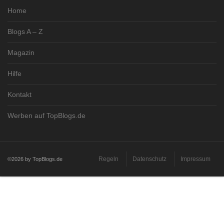
Home
Blogs A – Z
Magazin
Hilfe
Kontakt
Werben auf TopBlogs.de
Regeln
Datenschutz
Impressum
©2026 by TopBlogs.de