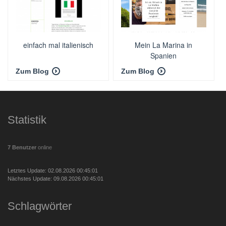
einfach mal italienisch
Mein La Marina in
Spanien
Zum Blog
Zum Blog
Statistik
7 Benutzer
online
Letztes Update: 02.08.2026 00:45:01
Nächstes Update: 09.08.2026 00:45:01
Schlagwörter