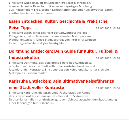
Einleitung Wuppertal, oft im Schatten größerer Metropolen,
überrascht seine Besucher mit einer einzigartigen Mischung
aus industriellem Erbe, grünen Landschaften und einer unverwechselbaren
städtischen Atmosphäre. Diese ...
Essen Entdecken: Kultur, Geschichte & Praktische
Reise-Tipps
31.07.2026 13:56
Einleitung Essen, einst das Herz der Schwerindustrie des
Ruhrgebiets, hat sich zu einer faszinierenden Metropole im
Wandel entwickelt. Diese Stadt, geprägt von ihrer einzigartigen
Industriegeschichte und gleichzeitig blü...
Dortmund Entdecken: Dein Guide für Kultur, Fußball &
Industriekultur
31.07.2026 13:56
Einleitung Dortmund, das pulsierende Herz des Ruhrgebiets,
offenbart sich als eine Stadt voller unerwarteter Facetten und
faszinierender Kontraste. Einst geprägt von Kohle und Stahl, hat sich die
Metropole zu einem moder...
Karlsruhe Entdecken: Dein ultimativer Reiseführer zu
einer Stadt voller Kontraste
31.07.2026 13:56
Einleitung Karlsruhe, die strahlende Fächerstadt am Rande
des Schwarzwaldes, ist ein wahres Kleinod im Südwesten
Deutschlands. Mit ihrer einzigartigen, vom Schloss ausgehenden Stadtplanung,
einer lebendigen Kulturszene u...