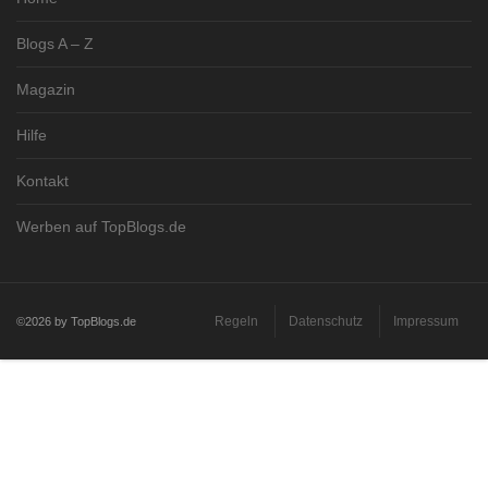
Blogs A – Z
Magazin
Hilfe
Kontakt
Werben auf TopBlogs.de
Regeln
Datenschutz
Impressum
©2026 by TopBlogs.de