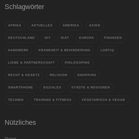
Schlagwörter
AFRIKA
AKTUELLES
AMERIKA
ASIEN
DEUTSCHLAND
DIY
DIÄT
EUROPA
FINANZEN
HANDWERK
KRANKHEIT & BEHINDERUNG
LGBTIQ
LIEBE & PARTNERSCHAFT
PHILOSOPHIE
RECHT & GESETZ
RELIGION
SHOPPING
SMARTPHONE
SOZIALES
STÄDTE & REGIONEN
TECHNIK
TRAINING & FITNESS
VEGETARISCH & VEGAN
Nützliches
Home