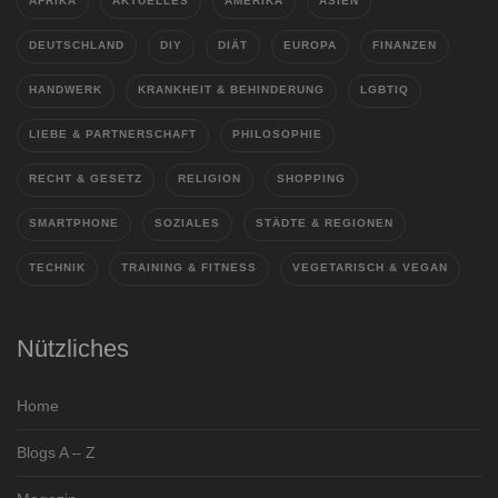
AFRIKA
AKTUELLES
AMERIKA
ASIEN
DEUTSCHLAND
DIY
DIÄT
EUROPA
FINANZEN
HANDWERK
KRANKHEIT & BEHINDERUNG
LGBTIQ
LIEBE & PARTNERSCHAFT
PHILOSOPHIE
RECHT & GESETZ
RELIGION
SHOPPING
SMARTPHONE
SOZIALES
STÄDTE & REGIONEN
TECHNIK
TRAINING & FITNESS
VEGETARISCH & VEGAN
Nützliches
Home
Blogs A – Z