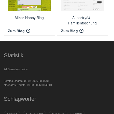
Mikes Hobby Blog
Ancestry24 -
Familienfoschung
Schweiker und Eberle
Zum Blog
Zum Blog
Statistik
24 Benutzer
online
Letztes Update: 02.08.2026 00:45:01
Nächstes Update: 09.08.2026 00:45:01
Schlagwörter