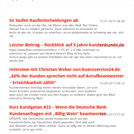
So laufen Kaufentscheidungen ab
15.01.2019 08:36
Einkaufen rund um die Uhr, mit Waren aus aller Welt: Der Online-
Handel hat es möglich gemacht. Doch während es einerseits so
leicht ist wie nie, Kunden zu erreichen, ist es andererseits so schwierig wie nie, sich
mit ...
Letzter Beitrag – Rückblick auf 5 Jahre kundenkunde.de
21.09.2014 12:32
https://www.flickr.com/photos/eflon/ // CC BY 2.0 Wie unschwer zu
erkennen ist, passiert auf diesem kleinen Blog nichts mehr.
Schon lange gibt es andere Prioritäten bei mir, wie das eben manchmal so ist. Ich
werde das...
Interview mit Christian Weber von bueroservice24.de:
„66% der Kunden sprechen nicht auf Anrufbeantworter
– Erreichbarkeit zählt!“
10.09.2013 08:12
Kundenservice benötigt immer wieder innovative Ideen, um zum
einen Kunden andauernd begeistern zu können, zum anderen
aber auch die Kosten nicht aus den Augen zu verlieren. Dabei geht der Blick
schnell in Richtung Web...
Kurz kundgetan #23 – Wenn die Deutsche Bank
Kundenanfragen mit „Billig-Wein“ beantwortet
09.09.2013 07:25
UPDATE: Die Geschichte wurde inzwischen auch auf der
Facebook-Seite der Deutschen Bank gepostet. Dort wird auch
das Weinset und der Wein verlinkt. Ganz so billig wie er meiner Meinung nach
aussieht, ist er gar nicht. ...