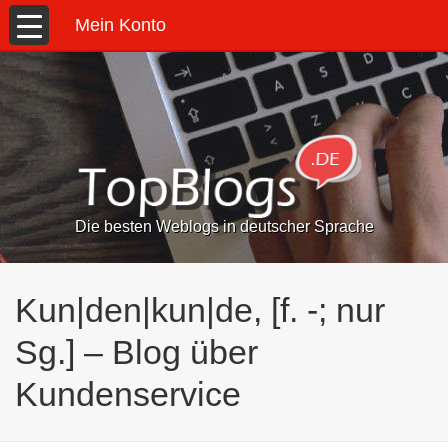
Mein Konto
Die besten Weblogs in deutscher Sprache
Kun|den|kun|de, [f. -; nur
Sg.] – Blog über
Kundenservice