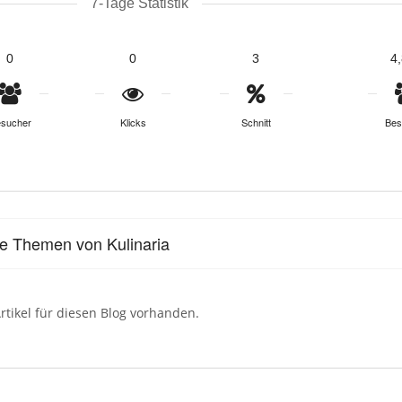
7-Tage Statistik
0
0
3
4
sucher
Klicks
Schnitt
Bes
le Themen von Kulinaria
rtikel für diesen Blog vorhanden.