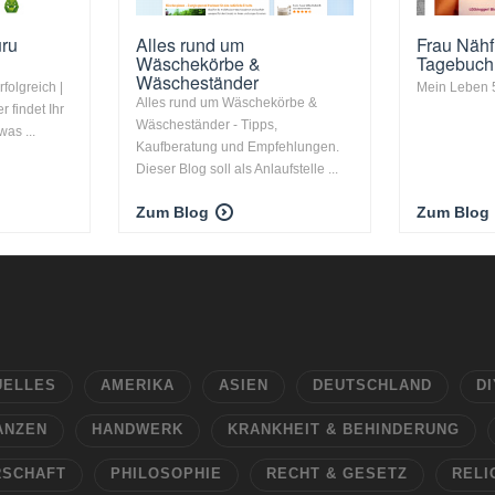
ru
Alles rund um
Frau Nähf
Wäschekörbe &
Tagebuch
Wäscheständer
folgreich |
Mein Leben 
Alles rund um Wäschekörbe &
r findet Ihr
Wäscheständer - Tipps,
was ...
Kaufberatung und Empfehlungen.
Dieser Blog soll als Anlaufstelle ...
Zum Blog
Zum Blog
UELLES
AMERIKA
ASIEN
DEUTSCHLAND
DI
ANZEN
HANDWERK
KRANKHEIT & BEHINDERUNG
RSCHAFT
PHILOSOPHIE
RECHT & GESETZ
RELI