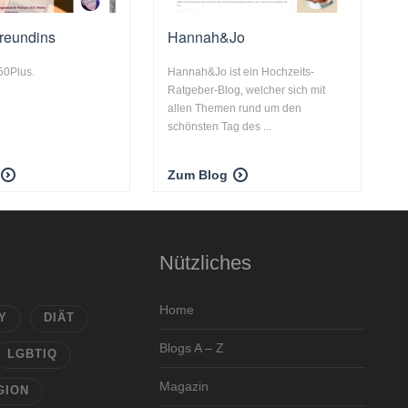
reundins
Hannah&Jo
50Plus.
Hannah&Jo ist ein Hochzeits-
Ratgeber-Blog, welcher sich mit
allen Themen rund um den
schönsten Tag des ...
Zum Blog
Nützliches
Home
Y
DIÄT
Blogs A – Z
LGBTIQ
Magazin
GION