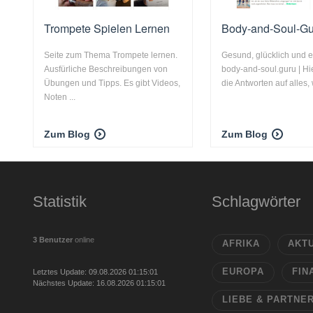
Trompete Spielen Lernen
Body-and-Soul-Gu
Seite zum Thema Trompete lernen.
Gesund, glücklich und er
Ausfürliche Beschreibungen von
body-and-soul.guru | Hie
Übungen und Tipps. Es gibt Videos,
die Antworten auf alles, 
Noten ...
Zum Blog
Zum Blog
Statistik
Schlagwörter
3 Benutzer
online
AFRIKA
AKT
EUROPA
FIN
Letztes Update: 09.08.2026 01:15:01
Nächstes Update: 16.08.2026 01:15:01
LIEBE & PARTNE