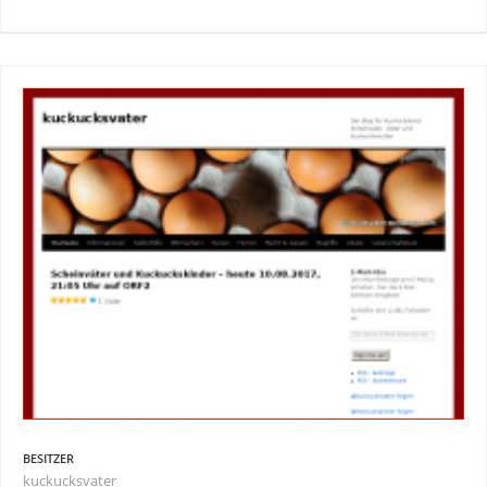
BESITZER
kuckucksvater