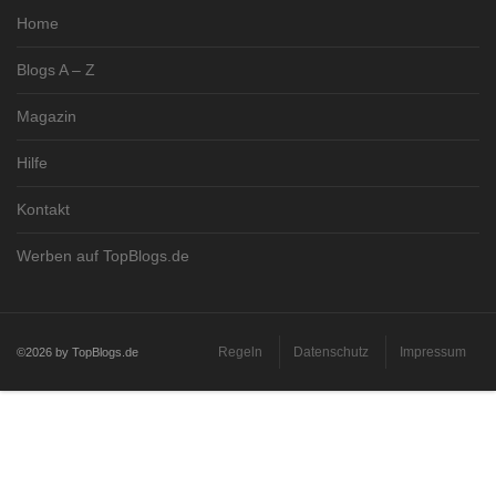
Home
Blogs A – Z
Magazin
Hilfe
Kontakt
Werben auf TopBlogs.de
Regeln
Datenschutz
Impressum
©2026 by TopBlogs.de