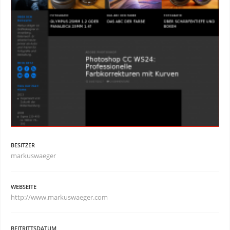
BESITZER
markuswaeger
WEBSEITE
http://www.markuswaeger.com
BEITRITTSDATUM