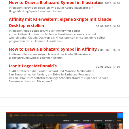
How to Draw a Biohazard Symbol in Illustrator
06.08.2026 16:30
In diesem Kurzvideo zeige ich, wie du in Adobe Illustrator ein
Biogefährdung-Symbol zeichnen kannst.
Affinity mit KI erweitern: eigene Skripte mit Claude
Desktop erstellen
05.08.2026 16:30
In diesem Video zeige ich, wie ich Affinity mit selbst
entwickelten Skripten um fehlende Funktionen erweitere – und
wie ich dabei Claude Desktop als KI-Assistenten einsetze, ohne selbst
programmieren zu können. Claude De...
How to Draw a Biohazard Symbol in Affinity
04.08.2026 16:30
In diesem Kurzvideo zeige ich, wie du in Adobe Illustrator ein
Biogefährdung-Symbol zeichnen kannst.
Iconic Logo: McDonald’s
02.08.2026 17:30
1940 eröffneten die Brüder Richard und Maurice McDonald in
San Bernardino, Kalifornien, ein Drive-in-Barbecue-Restaurant,
das sie 1948 zum Selbstbedienungs-Schnellrestaurant »Speedee Service
System« umbauten. Für einen 1...