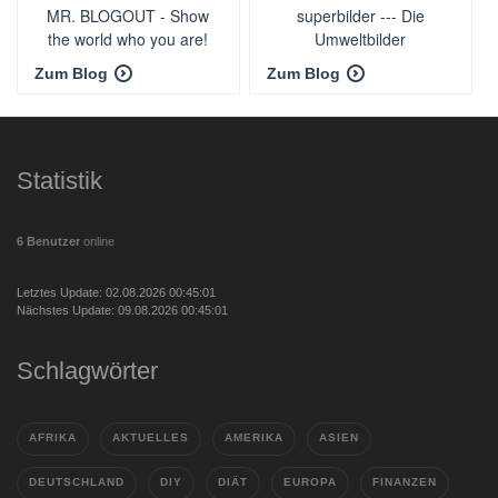
MR. BLOGOUT - Show
superbilder --- Die
the world who you are!
Umweltbilder
Zum Blog
Zum Blog
Statistik
6 Benutzer
online
Letztes Update: 02.08.2026 00:45:01
Nächstes Update: 09.08.2026 00:45:01
Schlagwörter
AFRIKA
AKTUELLES
AMERIKA
ASIEN
DEUTSCHLAND
DIY
DIÄT
EUROPA
FINANZEN