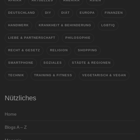
AFRIKA
AKTUELLES
AMERIKA
ASIEN
DEUTSCHLAND
DIY
DIÄT
EUROPA
FINANZEN
HANDWERK
KRANKHEIT & BEHINDERUNG
LGBTIQ
LIEBE & PARTNERSCHAFT
PHILOSOPHIE
RECHT & GESETZ
RELIGION
SHOPPING
SMARTPHONE
SOZIALES
STÄDTE & REGIONEN
TECHNIK
TRAINING & FITNESS
VEGETARISCH & VEGAN
Nützliches
Home
Blogs A – Z