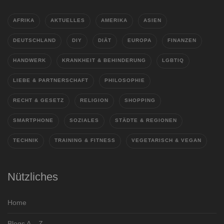
AFRIKA
AKTUELLES
AMERIKA
ASIEN
DEUTSCHLAND
DIY
DIÄT
EUROPA
FINANZEN
HANDWERK
KRANKHEIT & BEHINDERUNG
LGBTIQ
LIEBE & PARTNERSCHAFT
PHILOSOPHIE
RECHT & GESETZ
RELIGION
SHOPPING
SMARTPHONE
SOZIALES
STÄDTE & REGIONEN
TECHNIK
TRAINING & FITNESS
VEGETARISCH & VEGAN
Nützliches
Home
Blogs A – Z