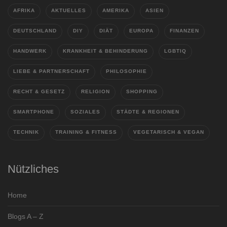
AFRIKA
AKTUELLES
AMERIKA
ASIEN
DEUTSCHLAND
DIY
DIÄT
EUROPA
FINANZEN
HANDWERK
KRANKHEIT & BEHINDERUNG
LGBTIQ
LIEBE & PARTNERSCHAFT
PHILOSOPHIE
RECHT & GESETZ
RELIGION
SHOPPING
SMARTPHONE
SOZIALES
STÄDTE & REGIONEN
TECHNIK
TRAINING & FITNESS
VEGETARISCH & VEGAN
Nützliches
Home
Blogs A – Z