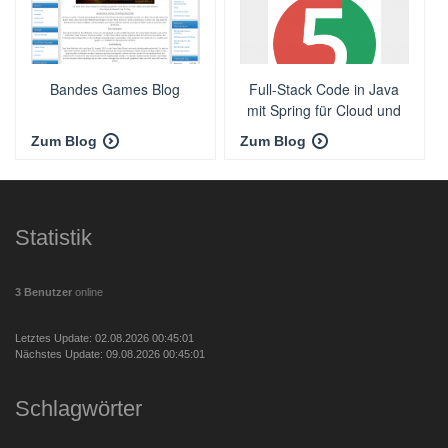
Bandes Games Blog
Full-Stack Code in Java
mit Spring für Cloud und
Microservices
Zum Blog
Zum Blog
Statistik
3 Benutzer
online
Letztes Update: 02.08.2026 00:45:01
Nächstes Update: 09.08.2026 00:45:01
Schlagwörter