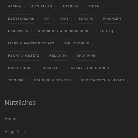
AFRIKA
AKTUELLES
AMERIKA
ASIEN
DEUTSCHLAND
DIY
DIÄT
EUROPA
FINANZEN
HANDWERK
KRANKHEIT & BEHINDERUNG
LGBTIQ
LIEBE & PARTNERSCHAFT
PHILOSOPHIE
RECHT & GESETZ
RELIGION
SHOPPING
SMARTPHONE
SOZIALES
STÄDTE & REGIONEN
TECHNIK
TRAINING & FITNESS
VEGETARISCH & VEGAN
Nützliches
Home
Blogs A – Z