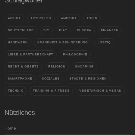
Schlagwörter
AFRIKA
AKTUELLES
AMERIKA
ASIEN
DEUTSCHLAND
DIY
DIÄT
EUROPA
FINANZEN
HANDWERK
KRANKHEIT & BEHINDERUNG
LGBTIQ
LIEBE & PARTNERSCHAFT
PHILOSOPHIE
RECHT & GESETZ
RELIGION
SHOPPING
SMARTPHONE
SOZIALES
STÄDTE & REGIONEN
TECHNIK
TRAINING & FITNESS
VEGETARISCH & VEGAN
Nützliches
Home