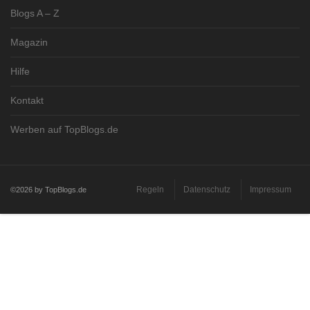
Blogs A – Z
Magazin
Hilfe
Kontakt
Werben auf TopBlogs.de
Regeln
Datenschutz
Impressum
©2026 by TopBlogs.de