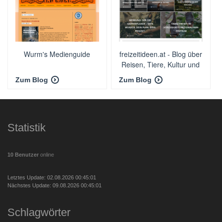
Wurm's Medienguide
freizeitideen.at - Blog über
Reisen, Tiere, Kultur und
vieles mehr.
Zum Blog
Zum Blog
Statistik
10 Benutzer
online
Letztes Update: 02.08.2026 00:45:01
Nächstes Update: 09.08.2026 00:45:01
Schlagwörter