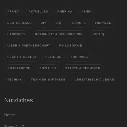
AFRIKA
AKTUELLES
AMERIKA
ASIEN
DEUTSCHLAND
DIY
DIÄT
EUROPA
FINANZEN
HANDWERK
KRANKHEIT & BEHINDERUNG
LGBTIQ
LIEBE & PARTNERSCHAFT
PHILOSOPHIE
RECHT & GESETZ
RELIGION
SHOPPING
SMARTPHONE
SOZIALES
STÄDTE & REGIONEN
TECHNIK
TRAINING & FITNESS
VEGETARISCH & VEGAN
Nützliches
Home
Blogs A – Z