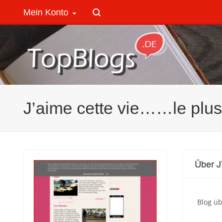
Mein Konto
J’aime cette vie……le plus
Über J
Blog üb