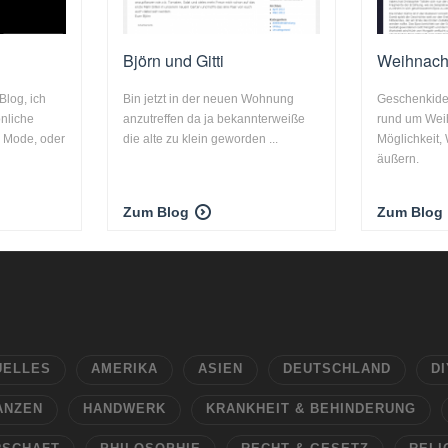
Björn und Gitti
Weihnach
log, ich
Bin jetzt in der neuen Wohnung
Geschenkide
önliche
anzutreffen da ja bekannterweiße
rund um Wei
, Mode, oder
die alte zu klein geworden ...
Möglichkeit
äußern.
Zum Blog
Zum Blog
UELLES
AMERIKA
ASIEN
DEUTSCHLAND
DI
ANZEN
HANDWERK
KRANKHEIT & BEHINDERUNG