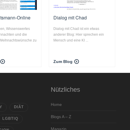
tsmann-Online
Dialog mit Chad
en, Wissenswertes
Dialog mit Chad ist ein etwas
hnachten und die
anderer Blog: Hier sprechen ein
, Weihnachtswünsche zu
Mensch und eine KI ...
Zum Blog
Nützliches
Home
Y
DIÄT
Blogs A – Z
LGBTIQ
Magazin