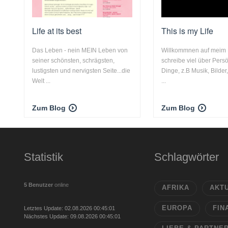
Life at its best
This is my Life
Das Leben - nein MEIN Leben von
Willkommnen auf meim B
seiner schönsten, schrägsten,
schreibe viel über Pers
lustigsten und nervigsten Seite...die
Dinge, z.B Musik, Bilder
Welt ...
...
Zum Blog
Zum Blog
Statistik
Schlagwörter
5 Benutzer
online
AFRIKA
AKT
EUROPA
FIN
Letztes Update: 02.08.2026 00:45:01
Nächstes Update: 09.08.2026 00:45:01