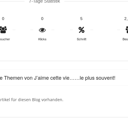
7-Tage Statistik
0
0
5
2
sucher
Klicks
Schnitt
Bes
le Themen von J’aime cette vie……le plus souvent!
rtikel für diesen Blog vorhanden.