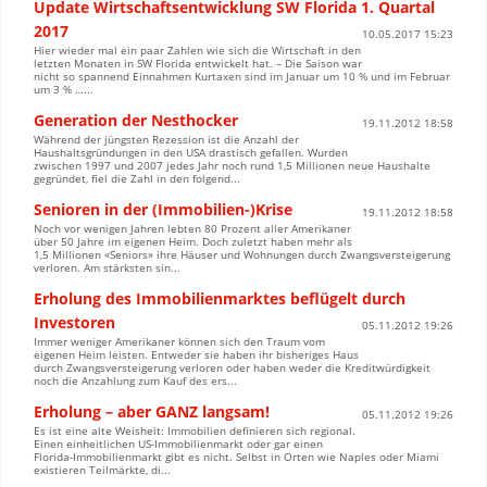
Update Wirtschaftsentwicklung SW Florida 1. Quartal
2017
10.05.2017 15:23
Hier wieder mal ein paar Zahlen wie sich die Wirtschaft in den
letzten Monaten in SW Florida entwickelt hat. – Die Saison war
nicht so spannend Einnahmen Kurtaxen sind im Januar um 10 % und im Februar
um 3 % …...
Generation der Nesthocker
19.11.2012 18:58
Während der jüngsten Rezession ist die Anzahl der
Haushaltsgründungen in den USA drastisch gefallen. Wurden
zwischen 1997 und 2007 jedes Jahr noch rund 1,5 Millionen neue Haushalte
gegründet, fiel die Zahl in den folgend...
Senioren in der (Immobilien-)Krise
19.11.2012 18:58
Noch vor wenigen Jahren lebten 80 Prozent aller Amerikaner
über 50 Jahre im eigenen Heim. Doch zuletzt haben mehr als
1,5 Millionen «Seniors» ihre Häuser und Wohnungen durch Zwangsversteigerung
verloren. Am stärksten sin...
Erholung des Immobilienmarktes beflügelt durch
Investoren
05.11.2012 19:26
Immer weniger Amerikaner können sich den Traum vom
eigenen Heim leisten. Entweder sie haben ihr bisheriges Haus
durch Zwangsversteigerung verloren oder haben weder die Kreditwürdigkeit
noch die Anzahlung zum Kauf des ers...
Erholung – aber GANZ langsam!
05.11.2012 19:26
Es ist eine alte Weisheit: Immobilien definieren sich regional.
Einen einheitlichen US-Immobilienmarkt oder gar einen
Florida-Immobilienmarkt gibt es nicht. Selbst in Orten wie Naples oder Miami
existieren Teilmärkte, di...