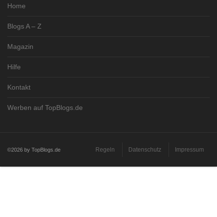
Home
Blogs A – Z
Magazin
Hilfe
Kontakt
Werben auf TopBlogs.de
Regeln
Datenschutz
Impressum
©2026 by TopBlogs.de