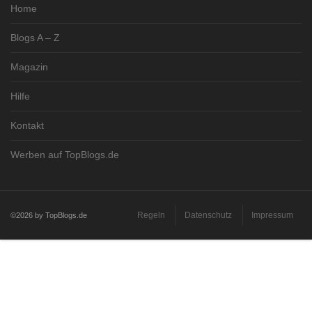
Home
Blogs A – Z
Magazin
Hilfe
Kontakt
Werben auf TopBlogs.de
Regeln
Datenschutz
Impressum
©2026 by TopBlogs.de