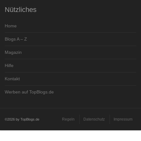
Nützliches
Home
Blogs A – Z
Magazin
Hilfe
Kontakt
Werben auf TopBlogs.de
Regeln
Datenschutz
Impressum
©2026 by TopBlogs.de