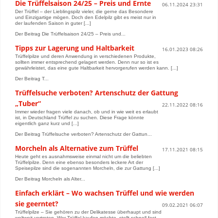
Die Trüffelsaison 24/25 – Preis und Ernte
06.11.2024 23:31
Der Trüffel – der Lieblingspilz vieler, die gerne das Besondere
und Einzigartige mögen. Doch den Edelpilz gibt es meist nur in
der laufenden Saison in guter [...]
Der Beitrag Die Trüffelsaison 24/25 – Preis und...
Tipps zur Lagerung und Haltbarkeit
16.01.2023 08:26
Trüffelpilze und deren Anwendung in verschiedenen Produkte,
sollten immer entsprechend gelagert werden. Denn nur so ist es
gewährleistet, das eine gute Haltbarkeit hervorgerufen werden kann. [...]
Der Beitrag T...
Trüffelsuche verboten? Artenschutz der Gattung
„Tuber“
22.11.2022 08:16
Immer wieder fragen viele danach, ob und in wie weit es erlaubt
ist, in Deutschland Trüffel zu suchen. Diese Frage könnte
eigentlich ganz kurz und [...]
Der Beitrag Trüffelsuche verboten? Artenschutz der Gattun...
Morcheln als Alternative zum Trüffel
17.11.2021 08:15
Heute geht es ausnahmsweise einmal nicht um die beliebten
Trüffelpilze. Denn eine ebenso besonders leckere Art der
Speisepilze sind die sogenannten Morcheln, die zur Gattung [...]
Der Beitrag Morcheln als Alter...
Einfach erklärt – Wo wachsen Trüffel und wie werden
sie geerntet?
09.02.2021 06:07
Trüffelpilze – Sie gehören zu der Delikatesse überhaupt und sind
weltweit vertreten. Wer Trüffel kaufen möchte, stellt schnell fest