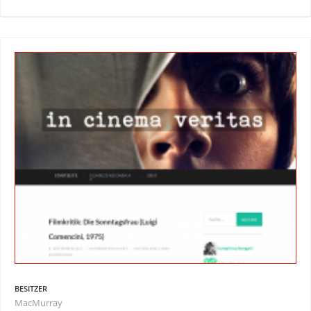
BESITZER
MacMurray