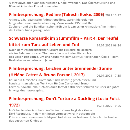
Alptraumvisionen auf den hiesigen Kinoleinwänden. Das Übernatürliche und
Böse wirkt in den Produktionen der ...
Filmbesprechung: Redline (Takeshi Koike, 2009)
31.01.2021 19:12
Animes, d.h. japanische Animationsfilme, waren hierzulande
lange eher eine Randerscheinung. Zwar wurde 1959 mit Der
Zauberer und die Banditen schon früh ein japanischer Animationsfilm in den
deutschen Kinos gezeigt, aber...
Schwarze Romantik im Stummfilm – Part 4: Der Teufel
bittet zum Tanz auf Leben und Tod
14.01.2021 06:24
Nach dem vorangegangenen Exkurs ins Hexenreich klettern
wir im Rahmen unserer Themenreihe nun in der Hierarchie
des Bösen gen Spitze, um uns heute mit dem Spiritus Rector allen Übels – dem
Beelzebub – zu befassen. Jener ...
Filmbesprechung: Leichen unter brennender Sonne
(Hélène Cattet & Bruno Forzani, 2017)
06.01.2021 17:35
Kaum ein filmisches Œuvre fühlt sich derartig geschlossen und
konsistent an wie das Werk von Hélène Cattet und Bruno
Forzani. Sowohl inhaltlich als auch formal-ästhetisch schufen sie über die Jahre
hinweg kinematographis...
Filmbesprechung: Don’t Torture a Duckling (Lucio Fulci,
1972)
16.11.2020 19:56
Im Schatten der Autobahn im Süden Italiens liegt das kleine
Dorf Accendura, in dem ein Junge vermisst wird. Nachdem die
Polizei zuerst einen unschuldigen Stadtstreicher festnimmt, taucht die Leiche
des gesuchten Kindes a...