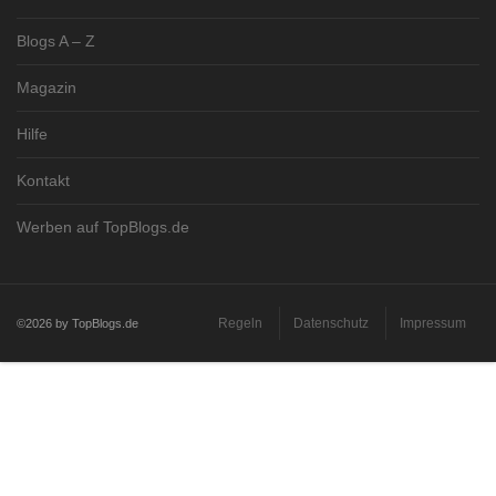
Blogs A – Z
Magazin
Hilfe
Kontakt
Werben auf TopBlogs.de
Regeln
Datenschutz
Impressum
©2026 by TopBlogs.de