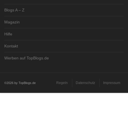
Blogs A – Z
Magazin
Hilfe
Kontakt
Werben auf TopBlogs.de
Regeln
Datenschutz
Impressum
©2026 by TopBlogs.de