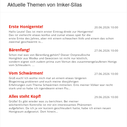
Aktuelle Themen von Imker-Silas
Erste Honigernte!
20.06.2026 10:00
Hallo Leute! Das ist mein erster Eintrag direkt zur Honigernte!
Das ist vielleicht etwas konfus und zumal etwas spät für die
erste Ernte des Jahres, aber mit einem schwachen Volk und einem das schon
zweimal geschwärmt is...
Bärenfang!
27.06.2026 10:00
Schon mal was von Bärenfang gehört? Dieser Ostpreußische
Honiglikör aus Wodka und Gewürzen ist nicht nur köstlich,
sondern eignet sich zudem prima zum Vertun des zusammengelaufenen Honigs
vom Schleudern. ...
Vom Schwärmen!
27.06.2026 10:00
Grüß euch! Ich wollte mich mal an einem etwas längeren
Blogeintrag probieren und euch meine diesjährigen
Erfahrungen zum Thema Schwärmen mitteilen. Eins meiner Völker war recht
stark und so habe ich irgendwann einen Flu...
Alles steht Kopf!
29.06.2026 10:00
Grüße! Es gibt wieder was zu berichten. Bei meiner
wöchentlichen Kontrolle ist mir ein interessantes Phänomen
aufgefallen. Da ich ja vor kurzem geschleudert hatte, habe ich einen neuen
Honigraum aufgesetzt. Dort hinein...