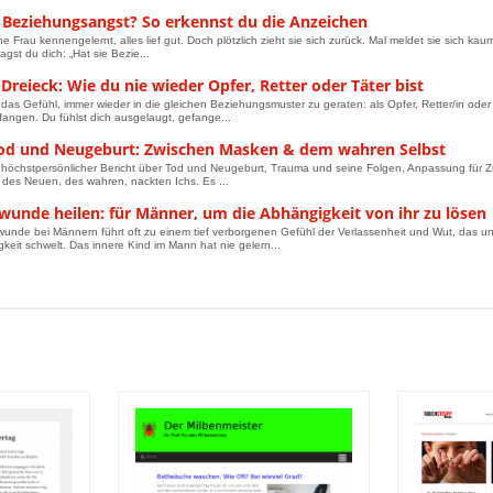
e Beziehungsangst? So erkennst du die Anzeichen
e Frau kennengelernt, alles lief gut. Doch plötzlich zieht sie sich zurück. Mal meldet sie sich kaum
fragst du dich: „Hat sie Bezie...
reieck: Wie du nie wieder Opfer, Retter oder Täter bist
das Gefühl, immer wieder in die gleichen Beziehungsmuster zu geraten: als Opfer, Retter/in oder
fangen. Du fühlst dich ausgelaugt, gefange...
od und Neugeburt: Zwischen Masken & dem wahren Selbst
n höchstpersönlicher Bericht über Tod und Neugeburt, Trauma und seine Folgen, Anpassung für
 des Neuen, des wahren, nackten Ichs. Es ...
wunde heilen: für Männer, um die Abhängigkeit von ihr zu lösen
wunde bei Männern führt oft zu einem tief verborgenen Gefühl der Verlassenheit und Wut, das un
igkeit schwelt. Das innere Kind im Mann hat nie gelern...