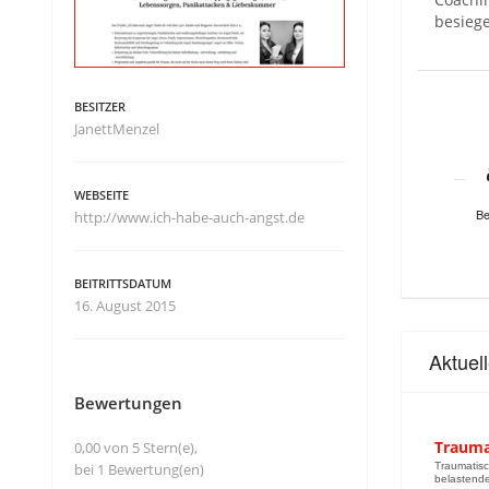
besieg
BESITZER
JanettMenzel
WEBSEITE
Be
http://www.ich-habe-auch-angst.de
BEITRITTSDATUM
16. August 2015
Aktuel
Bewertungen
Trauma
0,00 von 5 Stern(e),
bei 1 Bewertung(en)
Traumatisc
belastende