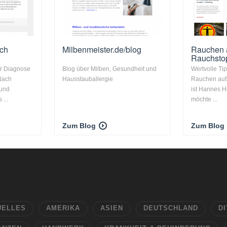
ch
Milbenmeister.de/blog
Rauchen 
Rauchstop
er Diagnose
Blog über Milben, Gesundheit und
Wertvolle Ti
Nach
Hausstauballergie
Rauchen auf
 und
ist Hannes H
...
möchte ...
Zum Blog
Zum Blog
UELLES
AMERIKA
ASIEN
DEUTSCHLAND
DI