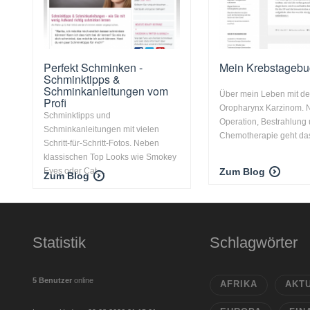
Perfekt Schminken -
Mein Krebstagebu
Schminktipps &
Schminkanleitungen vom
Über mein Leben mit d
Profi
Oropharynx Karzinom. 
Schminktipps und
Operation, Bestrahlung
Schminkanleitungen mit vielen
Chemotherapie geht das 
Schritt-für-Schritt-Fotos. Neben
klassischen Top Looks wie Smokey
Eyes oder Cat ...
Zum Blog
Zum Blog
Statistik
Schlagwörter
5 Benutzer
online
AFRIKA
AKT