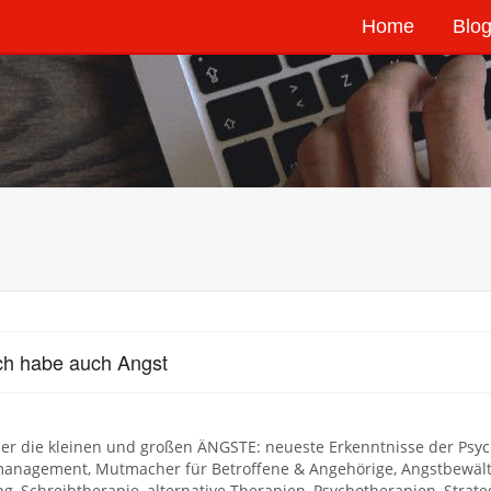
Home
Blog
ch habe auch Angst
er die kleinen und großen ÄNGSTE: neueste Erkenntnisse der Psych
management, Mutmacher für Betroffene & Angehörige, Angstbewälti
g, Schreibtherapie, alternative Therapien, Psychotherapien, Strate