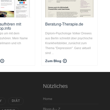
aufhören mit
Beratung-Therapie.de
p.info
pps um mit dem
Diplom-Psychologe Volker Drewes
zuhören: Mein Name
aus Berlin schreibt über psychische
eilmann und ich
Krankheitsbilder, zunächst zum
Thema "Depression". Ganz aktuell
sind ...
Zum Blog
Nützliches
Home
Y
DIÄT
Blogs A – Z