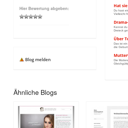
Hat si
Hier Bewertung abgeben:
Du hast ein
Vielleicht 
Drama-D
Kennst du 
Dreieck ge
Über T
Das ist ei
die Geburt
Mutter
Blog melden
Die Mutter
Gleichgült
Ähnliche Blogs