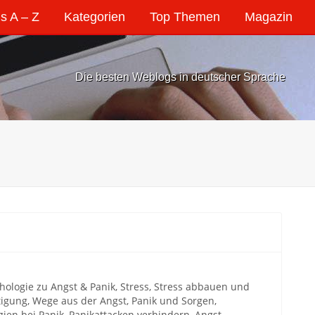
s A – Z
Kategorien
Top Themen
Magazin
Die besten Weblogs in deutscher Sprache
ologie zu Angst & Panik, Stress, Stress abbauen und
gung, Wege aus der Angst, Panik und Sorgen,
gien bei Panik, Panikattacken verhindern, Angst