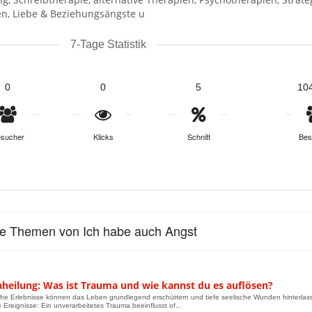
en, Liebe & Beziehungsängste u
7-Tage Statistik
0
0
5
10
sucher
Klicks
Schnitt
Bes
le Themen von Ich habe auch Angst
heilung: Was ist Trauma und wie kannst du es auflösen?
he Erlebnisse können das Leben grundlegend erschüttern und tiefe seelische Wunden hinterlass
 Ereignisse: Ein unverarbeitetes Trauma beeinflusst of...